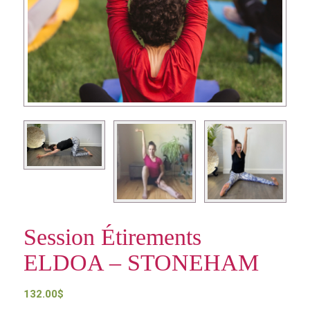
Session Étirements
ELDOA – STONEHAM
132.00
$