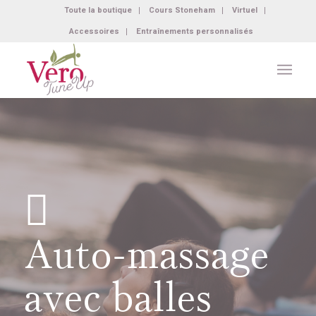
Toute la boutique
Cours Stoneham
Virtuel
Accessoires
Entraînements personnalisés
Auto-massage
avec balles