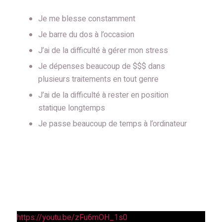
Je me blesse constamment
Je barre du dos à l’occasion
J’ai de la difficulté à gérer mon stress
Je dépenses beaucoup de $$$ dans
plusieurs traitements en tout genre
J’ai de la difficulté à rester en position
statique longtemps
Je passe beaucoup de temps à l’ordinateur
https://youtu.be/zFu6mOH_1s0