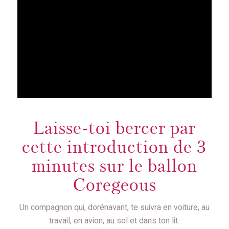
Laisse-toi bercer par
cette introduction de 3
minutes sur le ballon
Coregeous
Un compagnon qui, dorénavant, te suivra en voiture, au
travail, en avion, au sol et dans ton lit.